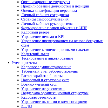
Организационные структуры
Профилирование должностей и позиций
Оценка квалификации персонала
Личный кабинет сотрудника
Сервисы самообслуживания
Личный кабинет руководителя
Формирование планов обучения и ИПР
Кадровый резерв
Управление целями и KPI
Управление премированием на основе бонусных
схем
Управление компенсационными пакетами
Кафетерий льгот
Тестирование и анкетирование
Учет и расчеты
Кадровое администрирование
Табельный учет рабочего времени
Расчет заработной платы
Налоговый и страховой учет
Военно-учетный стол
Управление отсутствиями
Поддержка организационной структуры
Кадровая отчетность
Управление льготами и компенсациями
КЭДО