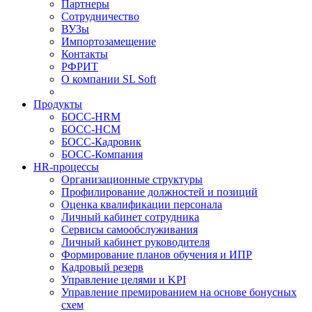
Партнеры
Сотрудничество
ВУЗы
Импортозамещение
Контакты
РФРИТ
О компании SL Soft
Продукты
БОСС-HRM
БОСС-HCM
БОСС-Кадровик
БОСС-Компания
HR-процессы
Организационные структуры
Профилирование должностей и позиций
Оценка квалификации персонала
Личный кабинет сотрудника
Сервисы самообслуживания
Личный кабинет руководителя
Формирование планов обучения и ИПР
Кадровый резерв
Управление целями и KPI
Управление премированием на основе бонусных
схем