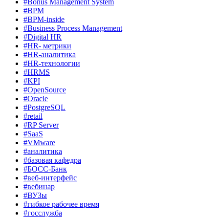
#Bonus Management System
#BPM
#BPM-inside
#Business Process Management
#Digital HR
#HR- метрики
#HR-аналитика
#HR-технологии
#HRMS
#KPI
#OpenSource
#Oracle
#PostgreSQL
#retail
#RP Server
#SaaS
#VMware
#аналитика
#базовая кафедра
#БОСС-Банк
#веб-интерфейс
#вебинар
#ВУЗы
#гибкое рабочее время
#госслужба