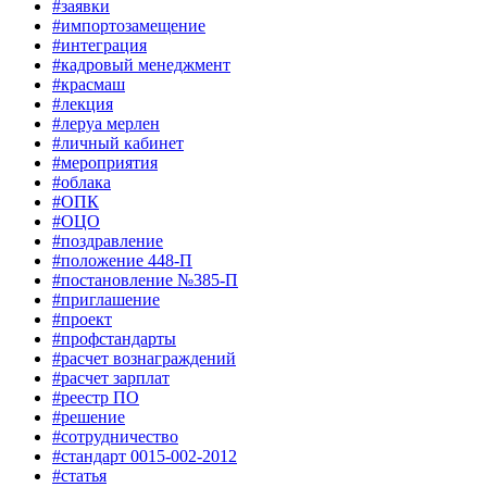
#заявки
#импортозамещение
#интеграция
#кадровый менеджмент
#красмаш
#лекция
#леруа мерлен
#личный кабинет
#мероприятия
#облака
#ОПК
#ОЦО
#поздравление
#положение 448-П
#постановление №385-П
#приглашение
#проект
#профстандарты
#расчет вознаграждений
#расчет зарплат
#реестр ПО
#решение
#сотрудничество
#стандарт 0015-002-2012
#статья