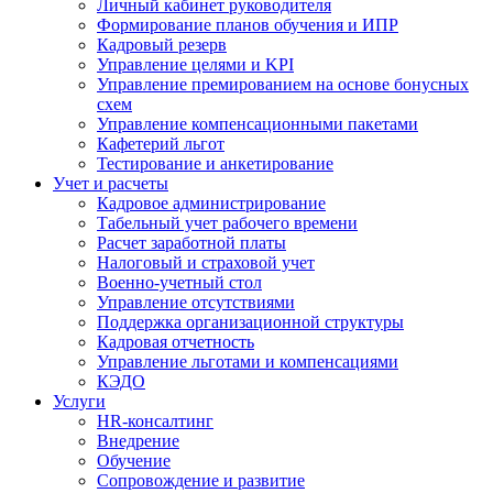
Личный кабинет руководителя
Формирование планов обучения и ИПР
Кадровый резерв
Управление целями и KPI
Управление премированием на основе бонусных
схем
Управление компенсационными пакетами
Кафетерий льгот
Тестирование и анкетирование
Учет и расчеты
Кадровое администрирование
Табельный учет рабочего времени
Расчет заработной платы
Налоговый и страховой учет
Военно-учетный стол
Управление отсутствиями
Поддержка организационной структуры
Кадровая отчетность
Управление льготами и компенсациями
КЭДО
Услуги
HR-консалтинг
Внедрение
Обучение
Сопровождение и развитие