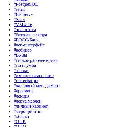
#PostgreSQL
#retail
#RP Server
#SaaS
#VMware
#аналитика
#базовая кафедра
#БОСС-Банк
#веб-интерфейс
#вебинар
#ВУЗы
#гибкое рабочее время
#госслужба
#заявки
#импортозамещение
#интеграция
#кадровый менеджмент
#красмаш
#лекция
#леруа мерлен
#личный кабинет
#мероприятия
#облака
#ОПК
#ОЦО