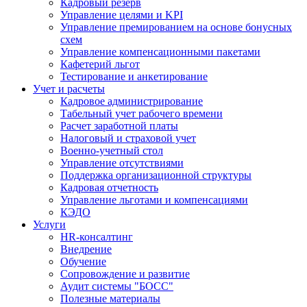
Кадровый резерв
Управление целями и KPI
Управление премированием на основе бонусных
схем
Управление компенсационными пакетами
Кафетерий льгот
Тестирование и анкетирование
Учет и расчеты
Кадровое администрирование
Табельный учет рабочего времени
Расчет заработной платы
Налоговый и страховой учет
Военно-учетный стол
Управление отсутствиями
Поддержка организационной структуры
Кадровая отчетность
Управление льготами и компенсациями
КЭДО
Услуги
HR-консалтинг
Внедрение
Обучение
Сопровождение и развитие
Аудит системы "БОСС"
Полезные материалы