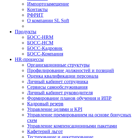
Импортозамещение
Контакты
РФРИТ
О компании SL Soft
Продукты
БОСС-HRM
БОСС-HCM
БОСС-Кадровик
БОСС-Компания
HR-процессы
Организационные структуры
Профилирование должностей и позиций
Оценка квалификации персонала
Личный кабинет сотрудника
Сервисы самообслуживания
Личный кабинет руководителя
Формирование планов обучения и ИПР
Кадровый резерв
Управление целями и KPI
Управление премированием на основе бонусных
схем
Управление компенсационными пакетами
Кафетерий льгот
Тестирование и анкетирование