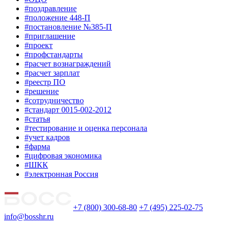
#поздравление
#положение 448-П
#постановление №385-П
#приглашение
#проект
#профстандарты
#расчет вознаграждений
#расчет зарплат
#реестр ПО
#решение
#сотрудничество
#стандарт 0015-002-2012
#статья
#тестирование и оценка персонала
#учет кадров
#фарма
#цифровая экономика
#ШКК
#электронная Россия
+7 (800) 300-68-80
+7 (495) 225-02-75
info@bosshr.ru