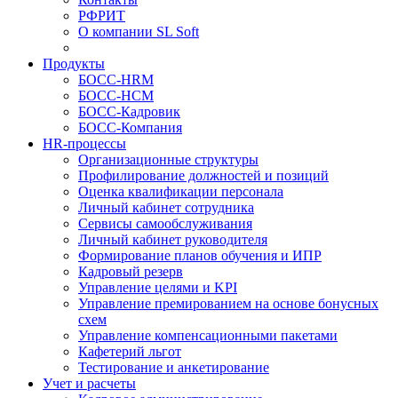
РФРИТ
О компании SL Soft
Продукты
БОСС-HRM
БОСС-HCM
БОСС-Кадровик
БОСС-Компания
HR-процессы
Организационные структуры
Профилирование должностей и позиций
Оценка квалификации персонала
Личный кабинет сотрудника
Сервисы самообслуживания
Личный кабинет руководителя
Формирование планов обучения и ИПР
Кадровый резерв
Управление целями и KPI
Управление премированием на основе бонусных
схем
Управление компенсационными пакетами
Кафетерий льгот
Тестирование и анкетирование
Учет и расчеты