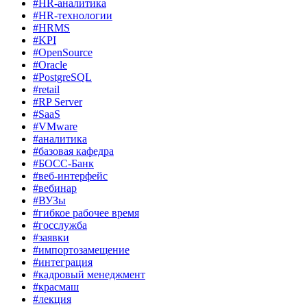
#HR-аналитика
#HR-технологии
#HRMS
#KPI
#OpenSource
#Oracle
#PostgreSQL
#retail
#RP Server
#SaaS
#VMware
#аналитика
#базовая кафедра
#БОСС-Банк
#веб-интерфейс
#вебинар
#ВУЗы
#гибкое рабочее время
#госслужба
#заявки
#импортозамещение
#интеграция
#кадровый менеджмент
#красмаш
#лекция