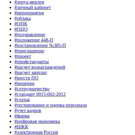
#леруа мерлен
#личный кабинет
#мероприятия
#облака
#ОПК
#ОЦО
#поздравление
#положение 448-П
#постановление №385-П
#приглашение
#проект
#профстандарты
#расчет вознаграждений
#расчет зарплат
#реестр ПО
#решение
#сотрудничество
#стандарт 0015-002-2012
#статья
#тестирование и оценка персонала
#учет кадров
#фарма
#цифровая экономика
#ШКК
#электронная Россия