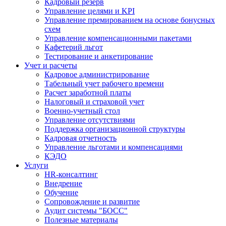
Кадровый резерв
Управление целями и KPI
Управление премированием на основе бонусных
схем
Управление компенсационными пакетами
Кафетерий льгот
Тестирование и анкетирование
Учет и расчеты
Кадровое администрирование
Табельный учет рабочего времени
Расчет заработной платы
Налоговый и страховой учет
Военно-учетный стол
Управление отсутствиями
Поддержка организационной структуры
Кадровая отчетность
Управление льготами и компенсациями
КЭДО
Услуги
HR-консалтинг
Внедрение
Обучение
Сопровождение и развитие
Аудит системы "БОСС"
Полезные материалы