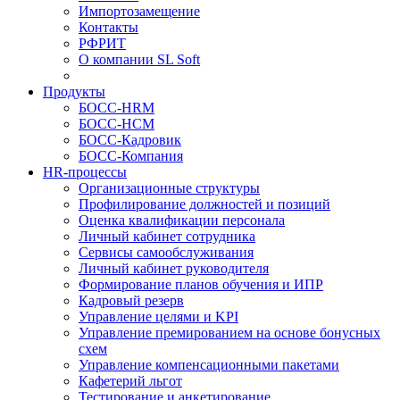
Импортозамещение
Контакты
РФРИТ
О компании SL Soft
Продукты
БОСС-HRM
БОСС-HCM
БОСС-Кадровик
БОСС-Компания
HR-процессы
Организационные структуры
Профилирование должностей и позиций
Оценка квалификации персонала
Личный кабинет сотрудника
Сервисы самообслуживания
Личный кабинет руководителя
Формирование планов обучения и ИПР
Кадровый резерв
Управление целями и KPI
Управление премированием на основе бонусных
схем
Управление компенсационными пакетами
Кафетерий льгот
Тестирование и анкетирование