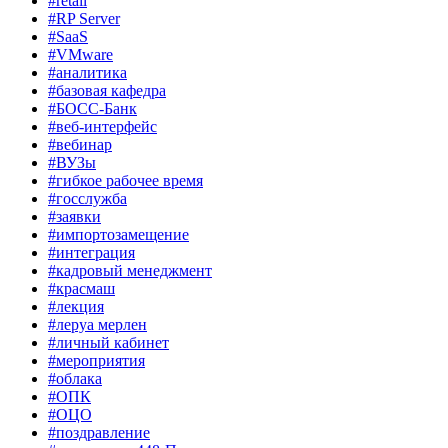
#retail
#RP Server
#SaaS
#VMware
#аналитика
#базовая кафедра
#БОСС-Банк
#веб-интерфейс
#вебинар
#ВУЗы
#гибкое рабочее время
#госслужба
#заявки
#импортозамещение
#интеграция
#кадровый менеджмент
#красмаш
#лекция
#леруа мерлен
#личный кабинет
#мероприятия
#облака
#ОПК
#ОЦО
#поздравление