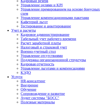
Кадровый резерв
Управление целями и KPI
Управление премированием на основе бонусных
схем
Управление компенсационными пакетами
Кафетерий льгот
Тестирование и анкетирование
Учет и расчеты
Кадровое администрирование
Табельный учет рабочего времени
Расчет заработной платы
Налоговый и страховой учет
Военно-учетный стол
Управление отсутствиями
Поддержка организационной структуры
Кадровая отчетность
Управление льготами и компенсациями
КЭДО
Услуги
HR-консалтинг
Внедрение
Обучение
Сопровождение и развитие
Аудит системы "БОСС"
Полезные материалы