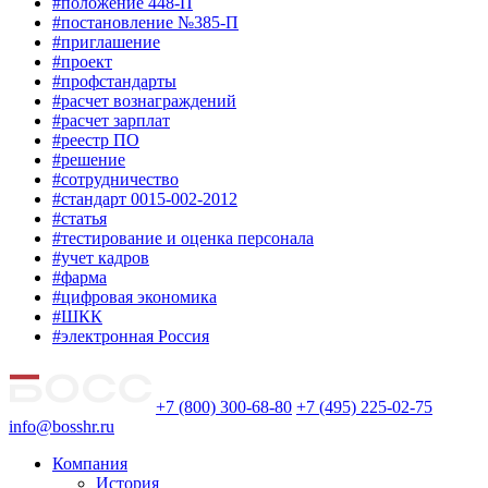
#положение 448-П
#постановление №385-П
#приглашение
#проект
#профстандарты
#расчет вознаграждений
#расчет зарплат
#реестр ПО
#решение
#сотрудничество
#стандарт 0015-002-2012
#статья
#тестирование и оценка персонала
#учет кадров
#фарма
#цифровая экономика
#ШКК
#электронная Россия
+7 (800) 300-68-80
+7 (495) 225-02-75
info@bosshr.ru
Компания
История