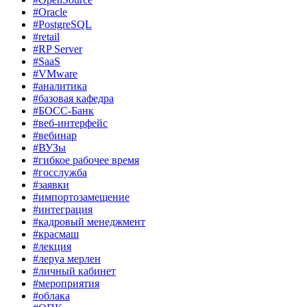
#Oracle
#PostgreSQL
#retail
#RP Server
#SaaS
#VMware
#аналитика
#базовая кафедра
#БОСС-Банк
#веб-интерфейс
#вебинар
#ВУЗы
#гибкое рабочее время
#госслужба
#заявки
#импортозамещение
#интеграция
#кадровый менеджмент
#красмаш
#лекция
#леруа мерлен
#личный кабинет
#мероприятия
#облака