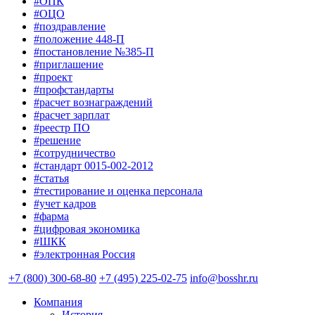
#ОПК
#ОЦО
#поздравление
#положение 448-П
#постановление №385-П
#приглашение
#проект
#профстандарты
#расчет вознаграждений
#расчет зарплат
#реестр ПО
#решение
#сотрудничество
#стандарт 0015-002-2012
#статья
#тестирование и оценка персонала
#учет кадров
#фарма
#цифровая экономика
#ШКК
#электронная Россия
+7 (800) 300-68-80
+7 (495) 225-02-75
info@bosshr.ru
Компания
История