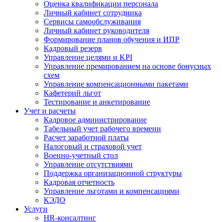
Оценка квалификации персонала
Личный кабинет сотрудника
Сервисы самообслуживания
Личный кабинет руководителя
Формирование планов обучения и ИПР
Кадровый резерв
Управление целями и KPI
Управление премированием на основе бонусных
схем
Управление компенсационными пакетами
Кафетерий льгот
Тестирование и анкетирование
Учет и расчеты
Кадровое администрирование
Табельный учет рабочего времени
Расчет заработной платы
Налоговый и страховой учет
Военно-учетный стол
Управление отсутствиями
Поддержка организационной структуры
Кадровая отчетность
Управление льготами и компенсациями
КЭДО
Услуги
HR-консалтинг