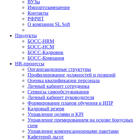
ВУЗы
Импортозамещение
Контакты
РФРИТ
О компании SL Soft
Продукты
БОСС-HRM
БОСС-HCM
БОСС-Кадровик
БОСС-Компания
HR-процессы
Организационные структуры
Профилирование должностей и позиций
Оценка квалификации персонала
Личный кабинет сотрудника
Сервисы самообслуживания
Личный кабинет руководителя
Формирование планов обучения и ИПР
Кадровый резерв
Управление целями и KPI
Управление премированием на основе бонусных
схем
Управление компенсационными пакетами
Кафетерий льгот