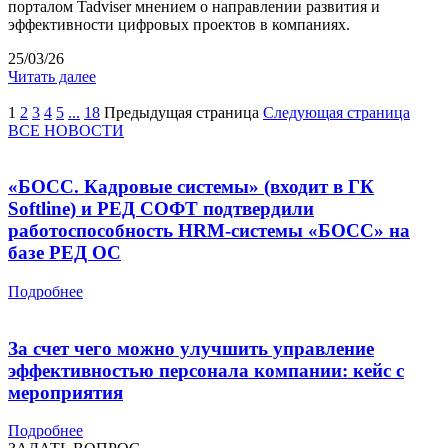
порталом Tadviser мнением о направлении развития и
эффективности цифровых проектов в компаниях.
25/03/26
Читать далее
1
2
3
4
5
...
18
Предыдущая страница
Следующая страница
ВСЕ НОВОСТИ
«БОСС. Кадровые системы» (входит в ГК
Softline) и РЕД СОФТ подтвердили
работоспособность HRM-системы «БОСС» на
базе РЕД ОС
Подробнее
За счет чего можно улучшить управление
эффективностью персонала компании: кейс с
мероприятия
Подробнее