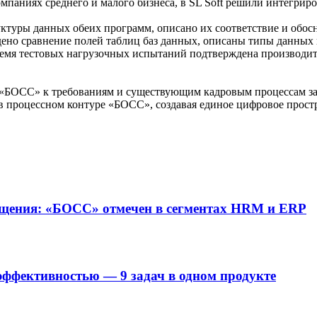
омпаниях среднего и малого бизнеса, в SL Soft решили интегрир
уктуры данных обеих программ, описано их соответствие и обос
ено сравнение полей таблиц баз данных, описаны типы данных и
емя тестовых нагрузочных испытаний подтверждена производит
БОСС» к требованиям и существующим кадровым процессам зак
в процессном контуре «БОСС», создавая единое цифровое прост
ещения: «БОСС» отмечен в сегментах HRM и ERP
ффективностью — 9 задач в одном продукте