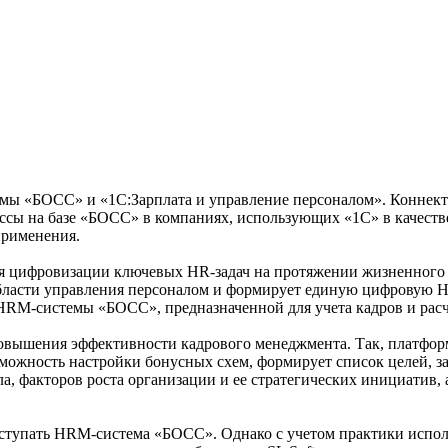
мы «БОСС» и «1С:Зарплата и управление персоналом». Коннект
ессы на базе «БОСС» в компаниях, использующих «1С» в качест
применения.
ифровизации ключевых HR-задач на протяжении жизненного ци
асти управления персоналом и формирует единую цифровую HR-
RM-системы «БОСС», предназначенной для учета кадров и расче
вышения эффективности кадрового менеджмента. Так, платформ
ожность настройки бонусных схем, формирует список целей, зад
а, факторов роста организации и ее стратегических инициатив, 
тупать HRM-система «БОСС». Однако с учетом практики исполь