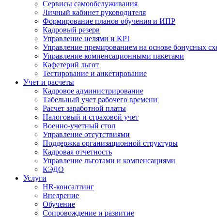
Сервисы самообслуживания
Личный кабинет руководителя
Формирование планов обучения и ИПР
Кадровый резерв
Управление целями и KPI
Управление премированием на основе бонусных сх
Управление компенсационными пакетами
Кафетерий льгот
Тестирование и анкетирование
Учет и расчеты
Кадровое администрирование
Табельный учет рабочего времени
Расчет заработной платы
Налоговый и страховой учет
Военно-учетный стол
Управление отсутствиями
Поддержка организационной структуры
Кадровая отчетность
Управление льготами и компенсациями
КЭДО
Услуги
HR-консалтинг
Внедрение
Обучение
Сопровождение и развитие