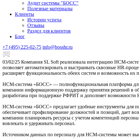
Аудит системы "БОСС"
Полезные материалы
Клиенты
Истории успеха
Отзывы
Раздел для клиентов
Блог
+7 (495) 225-02-75
info@bosshr.ru
03/02/25
Компания SL Soft реализовала интеграцию HCM-систе
позволяет автоматизировать и выстраивать сквозные HR-проц
расширяет функциональность обеих систем и возможность их 
HCM-система «БОСС» — полнофункциональная платформа для ц
компании информационную поддержку принятия решений в обл
разработана при поддержке РФРИТ и дополняет возможности H
HCM-система «БОСС» предлагает удобные инструменты для по
обеспечивает профилирование должностей и позиций, дает возм
компании планировать ресурсы с учетом компетенций персонал
вовлекать и удерживать персонал.
Источником данных по персоналу для HCM-системы может выс