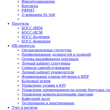
Импортозамещение
Контакты
РФРИТ
О компании SL Soft
Продукты
БОСС-HRM
БОСС-HCM
БОСС-Кадровик
БОСС-Компания
HR-процессы
Организационные структуры
Профилирование должностей и позиций
Оценка квалификации персонала
Личный кабинет сотрудника
Сервисы самообслуживания
Личный кабинет руководителя
Формирование планов обучения и ИПР
Кадровый резерв
Управление целями и KPI
Управление премированием на основе бонусных сх
Управление компенсационными пакетами
Кафетерий льгот
Тестирование и анкетирование
Учет и расчеты