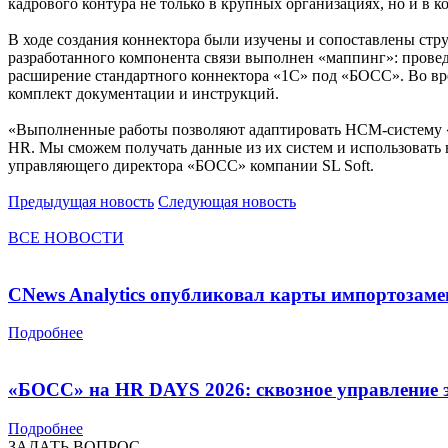
кадрового контура не только в крупных организациях, но и в к
В ходе создания коннектора были изучены и сопоставлены стр
разработанного компонента связи выполнен «маппинг»: провед
расширение стандартного коннектора «1С» под «БОСС». Во вр
комплект документации и инструкций.
«Выполненные работы позволяют адаптировать HCM-систему «
HR. Мы сможем получать данные из их систем и использовать 
управляющего директора «БОСС» компании SL Soft.
Предыдущая новость
Следующая новость
ВСЕ НОВОСТИ
CNews Analytics опубликовал карты импортозам
Подробнее
«БОСС» на HR DAYS 2026: сквозное управление э
Подробнее
ЗАДАТЬ ВОПРОС