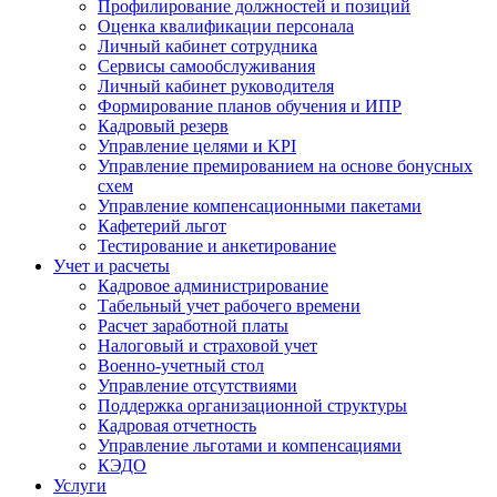
Профилирование должностей и позиций
Оценка квалификации персонала
Личный кабинет сотрудника
Сервисы самообслуживания
Личный кабинет руководителя
Формирование планов обучения и ИПР
Кадровый резерв
Управление целями и KPI
Управление премированием на основе бонусных
схем
Управление компенсационными пакетами
Кафетерий льгот
Тестирование и анкетирование
Учет и расчеты
Кадровое администрирование
Табельный учет рабочего времени
Расчет заработной платы
Налоговый и страховой учет
Военно-учетный стол
Управление отсутствиями
Поддержка организационной структуры
Кадровая отчетность
Управление льготами и компенсациями
КЭДО
Услуги