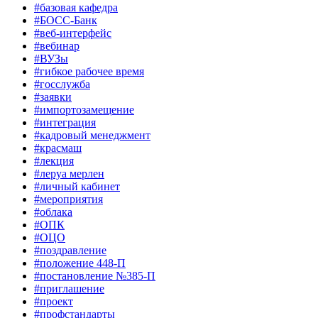
#базовая кафедра
#БОСС-Банк
#веб-интерфейс
#вебинар
#ВУЗы
#гибкое рабочее время
#госслужба
#заявки
#импортозамещение
#интеграция
#кадровый менеджмент
#красмаш
#лекция
#леруа мерлен
#личный кабинет
#мероприятия
#облака
#ОПК
#ОЦО
#поздравление
#положение 448-П
#постановление №385-П
#приглашение
#проект
#профстандарты