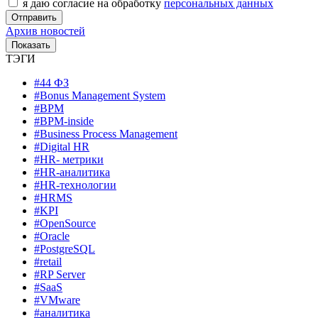
я даю согласие на обработку
персональных данных
Архив новостей
ТЭГИ
#44 ФЗ
#Bonus Management System
#BPM
#BPM-inside
#Business Process Management
#Digital HR
#HR- метрики
#HR-аналитика
#HR-технологии
#HRMS
#KPI
#OpenSource
#Oracle
#PostgreSQL
#retail
#RP Server
#SaaS
#VMware
#аналитика