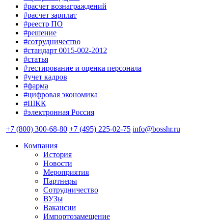
#расчет вознаграждений
#расчет зарплат
#реестр ПО
#решение
#сотрудничество
#стандарт 0015-002-2012
#статья
#тестирование и оценка персонала
#учет кадров
#фарма
#цифровая экономика
#ШКК
#электронная Россия
+7 (800) 300-68-80
+7 (495) 225-02-75
info@bosshr.ru
Компания
История
Новости
Мероприятия
Партнеры
Сотрудничество
ВУЗы
Вакансии
Импортозамещение