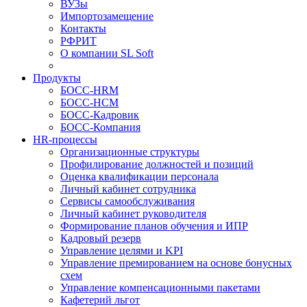
ВУЗы
Импортозамещение
Контакты
РФРИТ
О компании SL Soft
Продукты
БОСС-HRM
БОСС-HCM
БОСС-Кадровик
БОСС-Компания
HR-процессы
Организационные структуры
Профилирование должностей и позиций
Оценка квалификации персонала
Личный кабинет сотрудника
Сервисы самообслуживания
Личный кабинет руководителя
Формирование планов обучения и ИПР
Кадровый резерв
Управление целями и KPI
Управление премированием на основе бонусных
схем
Управление компенсационными пакетами
Кафетерий льгот