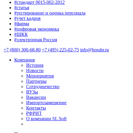
#стандарт 0015-002-2012
#статья
#тестирование и оценка персонала
#учет кадров
#фарма
#цифровая экономика
#ШКК
#электронная Россия
+7 (800) 300-68-80
+7 (495) 225-02-75
info@bosshr.ru
Компания
История
Новости
Мероприятия
Партнеры
Сотрудничество
ВУЗы
Вакансии
Импортозамещение
Контакты
РФРИТ
О компании SL Soft