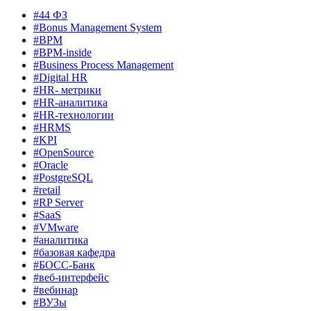
#44 ФЗ
#Bonus Management System
#BPM
#BPM-inside
#Business Process Management
#Digital HR
#HR- метрики
#HR-аналитика
#HR-технологии
#HRMS
#KPI
#OpenSource
#Oracle
#PostgreSQL
#retail
#RP Server
#SaaS
#VMware
#аналитика
#базовая кафедра
#БОСС-Банк
#веб-интерфейс
#вебинар
#ВУЗы