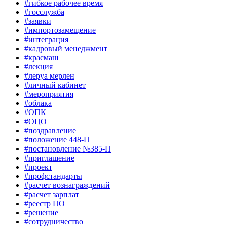
#гибкое рабочее время
#госслужба
#заявки
#импортозамещение
#интеграция
#кадровый менеджмент
#красмаш
#лекция
#леруа мерлен
#личный кабинет
#мероприятия
#облака
#ОПК
#ОЦО
#поздравление
#положение 448-П
#постановление №385-П
#приглашение
#проект
#профстандарты
#расчет вознаграждений
#расчет зарплат
#реестр ПО
#решение
#сотрудничество