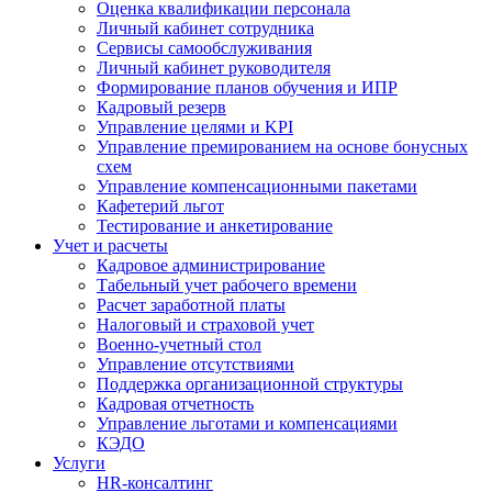
Оценка квалификации персонала
Личный кабинет сотрудника
Сервисы самообслуживания
Личный кабинет руководителя
Формирование планов обучения и ИПР
Кадровый резерв
Управление целями и KPI
Управление премированием на основе бонусных
схем
Управление компенсационными пакетами
Кафетерий льгот
Тестирование и анкетирование
Учет и расчеты
Кадровое администрирование
Табельный учет рабочего времени
Расчет заработной платы
Налоговый и страховой учет
Военно-учетный стол
Управление отсутствиями
Поддержка организационной структуры
Кадровая отчетность
Управление льготами и компенсациями
КЭДО
Услуги
HR-консалтинг