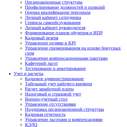
Организационные структуры
Профилирование должностей и позиций
Оценка квалификации персонала
Личный кабинет сотрудника
Сервисы самообслуживания
Личный кабинет руководителя
Формирование планов обучения и ИПР
Кадровый резерв
Управление целями и KPI
Управление премированием на основе бонусных
схем
Управление компенсационными пакетами
Кафетерий льгот
Тестирование и анкетирование
Учет и расчеты
Кадровое администрирование
Табельный учет рабочего времени
Расчет заработной платы
Налоговый и страховой учет
Военно-учетный стол
Управление отсутствиями
Поддержка организационной структуры
Кадровая отчетность
Управление льготами и компенсациями
КЭДО