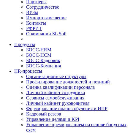
Партнеры
Сотрудничество
ВУЗы
Импортозамещение
Контакты
РФРИТ
О компании SL Soft
Продукты
БОСС-HRM
БОСС-HCM
БОСС-Кадровик
БОСС-Компания
HR-процессы
Организационные структуры
Профилирование должностей и позиций
Оценка квалификации персонала
Личный кабинет сотрудника
Сервисы самообслуживания
Личный кабинет руководителя
Формирование планов обучения и ИПР
Кадровый резерв
Управление целями и KPI
Управление премированием на основе бонусных
схем