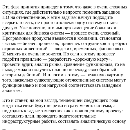
Эта фаза принятия приведет к тому, что даже в очень сложных
ситуациях, где действительно непросто поменять западное
ПО на отечественное, к этим задачам начнут подходить
всерьез: то есть, не просто отключая одну систему и ставя
другую. Уже понятно, что импортозамещение больших и
критичных для бизнеса систем — процесс очень сложный.
Программные продукты въедаются в компании, становятся
частью ее бизнес-процессов, привычек сотрудников и требуют
огромных инвестиций — людских, временных, финансовых.
И менять их очень не хочется. Но если к этому процессу
подойти правильно — разработать «дорожную карту»,
провести аудит, анализ рынка, сравнение функционала, то на
выходе можно получить план по переходу, своеобразный
алгоритм действий. И плюсом к этому — реальную картину
того, насколько существующие отечественные системы могут
функционально и под нагрузкой соответствовать западным
аналогам.
Это и станет, на мой взгляд, тенденцией следующего года —
когда заказчики будут не резко и сразу менять системы, а
подходить к задаче замещения как к полноценному проекту:
составлять план, проводить подготовительные
инфраструктурные работы, составлять аналитическую основу.