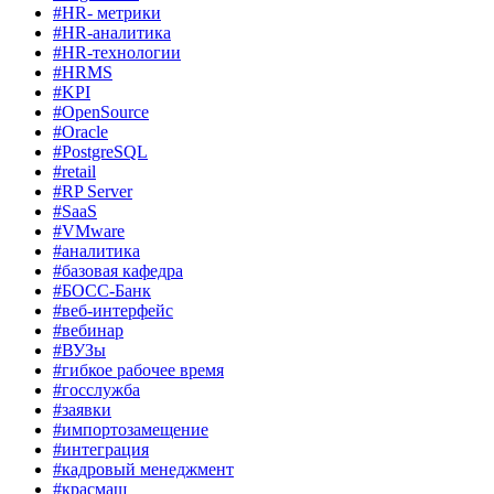
#HR- метрики
#HR-аналитика
#HR-технологии
#HRMS
#KPI
#OpenSource
#Oracle
#PostgreSQL
#retail
#RP Server
#SaaS
#VMware
#аналитика
#базовая кафедра
#БОСС-Банк
#веб-интерфейс
#вебинар
#ВУЗы
#гибкое рабочее время
#госслужба
#заявки
#импортозамещение
#интеграция
#кадровый менеджмент
#красмаш