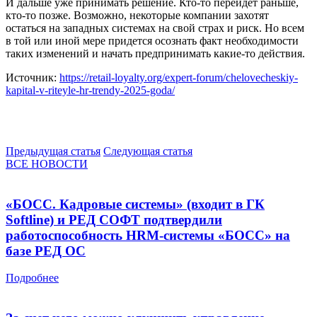
И дальше уже принимать решение. Кто-то перейдет раньше,
кто-то позже. Возможно, некоторые компании захотят
остаться на западных системах на свой страх и риск. Но всем
в той или иной мере придется осознать факт необходимости
таких изменений и начать предпринимать какие-то действия.
Источник:
https://retail-loyalty.org/expert-forum/chelovecheskiy-
kapital-v-riteyle-hr-trendy-2025-goda/
Предыдущая статья
Следующая статья
ВСЕ НОВОСТИ
«БОСС. Кадровые системы» (входит в ГК
Softline) и РЕД СОФТ подтвердили
работоспособность HRM-системы «БОСС» на
базе РЕД ОС
Подробнее