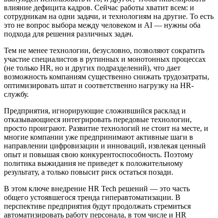
влияние дефицита кадров. Сейчас работы хватит всем: и
сотрудникам на одни задачи, и технологиям на другие. То есть
это не вопрос выбора между человеком и AI — нужны оба
подхода для решения различных задач.
Тем не менее технологии, безусловно, позволяют сократить
участие специалистов в рутинных и монотонных процессах
(не только HR, но и других подразделений), что дает
возможность компаниям существенно снижать трудозатраты,
оптимизировать штат и соответственно нагрузку на HR-
службу.
Предприятия, игнорирующие сложившийся расклад и
отказывающиеся интегрировать передовые технологии,
просто проиграют. Развитие технологий не стоит на месте, и
многие компании уже предпринимают активные шаги в
направлении цифровизации и инноваций, извлекая ценный
опыт и повышая свою конкурентоспособность. Поэтому
политика выжидания не приведет к положительному
результату, а только повысит риск остаться позади.
В этом ключе внедрение HR Tech решений — это часть
общего устоявшегося тренда гиперавтоматизации. В
перспективе предприятия будут продолжать стремиться
автоматизировать работу персонала, в том числе и HR