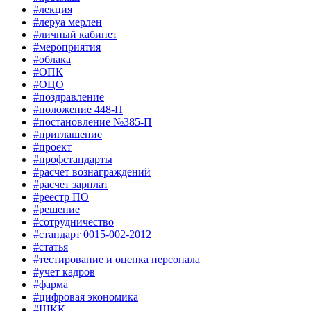
#лекция
#леруа мерлен
#личный кабинет
#мероприятия
#облака
#ОПК
#ОЦО
#поздравление
#положение 448-П
#постановление №385-П
#приглашение
#проект
#профстандарты
#расчет вознаграждений
#расчет зарплат
#реестр ПО
#решение
#сотрудничество
#стандарт 0015-002-2012
#статья
#тестирование и оценка персонала
#учет кадров
#фарма
#цифровая экономика
#ШКК