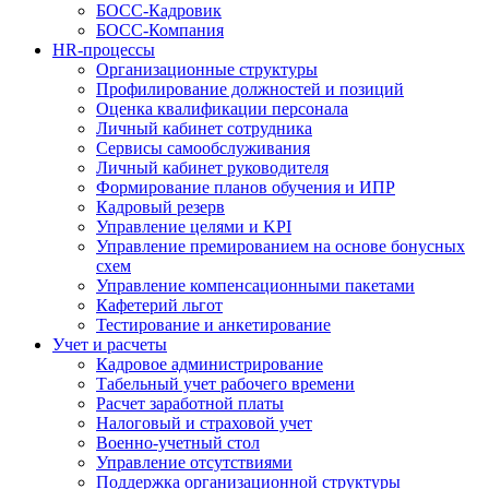
БОСС-Кадровик
БОСС-Компания
HR-процессы
Организационные структуры
Профилирование должностей и позиций
Оценка квалификации персонала
Личный кабинет сотрудника
Сервисы самообслуживания
Личный кабинет руководителя
Формирование планов обучения и ИПР
Кадровый резерв
Управление целями и KPI
Управление премированием на основе бонусных
схем
Управление компенсационными пакетами
Кафетерий льгот
Тестирование и анкетирование
Учет и расчеты
Кадровое администрирование
Табельный учет рабочего времени
Расчет заработной платы
Налоговый и страховой учет
Военно-учетный стол
Управление отсутствиями
Поддержка организационной структуры