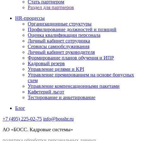
Стать партнером
Раздел для партнеров
HR-процессы
Организационные структуры
Профилирование должностей и позиций
Оценка квалификации персонала
Личный кабинет сотрудника
Сервисы самообслуживания
Личный кабинет руководителя
Формирование планов обучения и ИПР
Кадровый резерв
Управление целями и KPI
Управление премированием на основе бонусных
схем
Управление компенсационными пакетами
Кафетерий льгот
Тестирование и анкетирование
Блог
+7 (495) 225-02-75
info@bosshr.ru
АО «БОСС. Кадровые системы»
политика обработки персональных данных