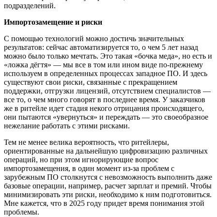
подразделений.
Импортозамещение и риски
С помощью технологий можно достичь значительных
результатов: сейчас автоматизируется то, о чем 5 лет назад
можно было только мечтать. Это такая «бочка меда», но есть и
«ложка дёгтя» — мы все в том или ином виде по-прежнему
используем в определенных процессах западное ПО. И здесь
существуют свои риски, связанные с прекращением
поддержки, отгрузки лицензий, отсутствием специалистов —
все то, о чем много говорят в последнее время. У заказчиков
же в ритейле идет стадия некого отрицания происходящего,
они пытаются «увернуться» и переждать — это своеобразное
нежелание работать с этими рисками.
Тем не менее велика вероятность, что ритейлеры,
ориентированные на дальнейшую цифровизацию различных
операций, но при этом игнорирующие вопрос
импортозамещения, в один момент из-за проблем с
зарубежным ПО столкнутся с невозможность выполнить даже
базовые операции, например, расчет зарплат и премий. Чтобы
минимизировать эти риски, необходимо к ним подготовиться.
Мне кажется, что в 2025 году придет время понимания этой
проблемы.